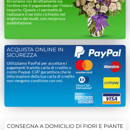
Riceviamo noi direttamente sia
l’ordine che il pagamento per l’intero
importo. Questo ci permette di
realizzare il servizio richiesto nel
migliore dei modi, con reciproca
soddisfazione.
ACQUISTA ONLINE IN
SICUREZZA
Utilizziamo PayPal per accettare i
pagamenti tramite carta di credito o
conto Paypal. CiÃ² garantisce che le
informazioni della tua carta di credito
non vengono condivise con noi.
CONSEGNA A DOMICILIO DI FIORI E PIANTE