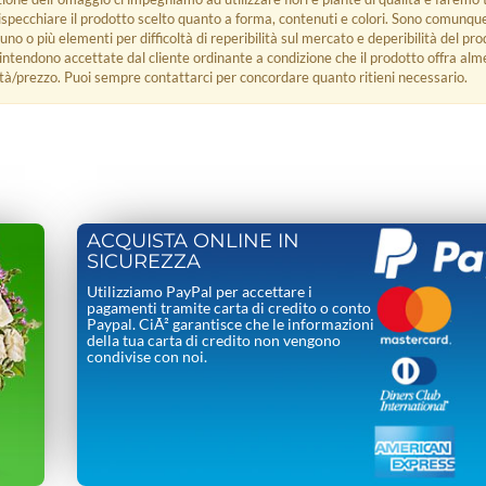
rispecchiare il prodotto scelto quanto a forma, contenuti e colori. Sono comunq
 uno o più elementi per difficoltà di reperibilità sul mercato e deperibilità del pro
i intendono accettate dal cliente ordinante a condizione che il prodotto offra alm
tà/prezzo. Puoi sempre contattarci per concordare quanto ritieni necessario.
ACQUISTA ONLINE IN
SICUREZZA
Utilizziamo PayPal per accettare i
pagamenti tramite carta di credito o conto
Paypal. CiÃ² garantisce che le informazioni
della tua carta di credito non vengono
condivise con noi.