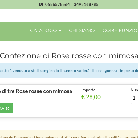
0586578564
3493168785
CATALOGO
CHI SIAMO
COME FUNZI
Confezione di Rose rosse con mimos
tto è venduto a steli, scegliendo il numero varierà di conseguenza l'importo d
 di tre Rose rosse con mimosa
Importo
Num.
€ 28,00
RA
zione dell´omaggio ci impegniamo ad utilizzare fiori e piante di qualità e faremo t