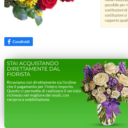
possibile per 
sostituzioni di
sostituzioni s
rapporto quali
Condividi
STAI ACQUISTANDO
DIRETTAMENTE DAL
FIORISTA
Riceviamo noi direttamente sia l’ordine
che il pagamento per l’intero importo.
Questo ci permette di realizzare il servizio
richiesto nel migliore dei modi, con
reciproca soddisfazione.