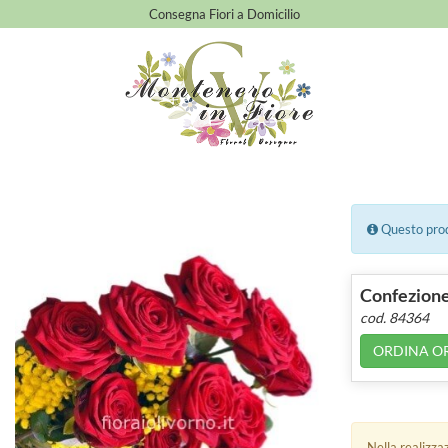
Consegna Fiori a Domicilio
Questo prodo
Confezione
cod. 84364
ORDINA O
Nella realizza