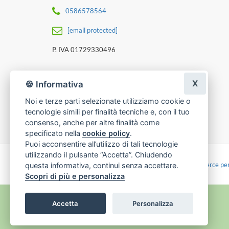
0586578564
[email protected]
P. IVA 01729330496
X
🍪 Informativa
Noi e terze parti selezionate utilizziamo cookie o
tecnologie simili per finalità tecniche e, con il tuo
consenso, anche per altre finalità come
specificato nella
cookie policy
.
Puoi acconsentire all’utilizzo di tali tecnologie
utilizzando il pulsante “Accetta”. Chiudendo
Made with
by
Infoser.it
-
Realizzazione Siti ecommerce per
questa informativa, continui senza accettare.
Scopri di più e personalizza
Accetta
Personalizza