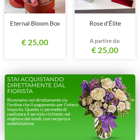
Eternal Bloom Box
Rose d’Élite
A partire da:
€ 25,00
€ 25,00
STAI ACQUISTANDO
DIRETTAMENTE DAL
FIORISTA
Riceviamo noi direttamente sia
l’ordine che il pagamento per l’intero
importo. Questo ci permette di
realizzare il servizio richiesto nel
migliore dei modi, con reciproca
soddisfazione.