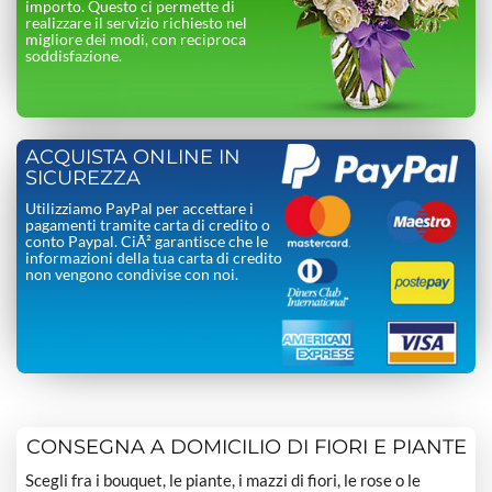
importo. Questo ci permette di
realizzare il servizio richiesto nel
migliore dei modi, con reciproca
soddisfazione.
ACQUISTA ONLINE IN
SICUREZZA
Utilizziamo PayPal per accettare i
pagamenti tramite carta di credito o
conto Paypal. CiÃ² garantisce che le
informazioni della tua carta di credito
non vengono condivise con noi.
CONSEGNA A DOMICILIO DI FIORI E PIANTE
Scegli fra i bouquet, le piante, i mazzi di fiori, le rose o le