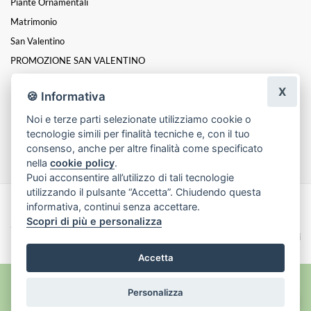
Piante Ornamentali
Matrimonio
San Valentino
PROMOZIONE SAN VALENTINO
Lampade Skitso
X
🍪 Informativa
Laurea
Noi e terze parti selezionate utilizziamo cookie o
Funebre
tecnologie simili per finalità tecniche e, con il tuo
Natale
consenso, anche per altre finalità come specificato
nella
cookie policy
.
Puoi acconsentire all’utilizzo di tali tecnologie
utilizzando il pulsante “Accetta”. Chiudendo questa
informativa, continui senza accettare.
Made with
by
Infoser.it
-
Realizzazione Siti ecommerce per Fioristi
- ©
Scopri di più e personalizza
2026
Privacy Policy
Cookie Policy
Termini e Condizioni
Accetta
Personalizza